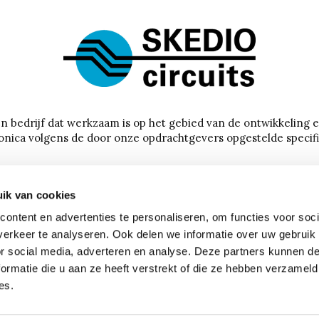
een bedrijf dat werkzaam is op het gebied van de ontwikkeling 
onica volgens de door onze opdrachtgevers opgestelde specifi
0263121785

ik van cookies
info@skediocircuits.nl

ontent en advertenties te personaliseren, om functies voor soci
Segment 25, 6921 RC Duiven

erkeer te analyseren. Ook delen we informatie over uw gebruik
or social media, adverteren en analyse. Deze partners kunnen 
ormatie die u aan ze heeft verstrekt of die ze hebben verzameld
es.
Copyright © 2024 Skedio Circuits